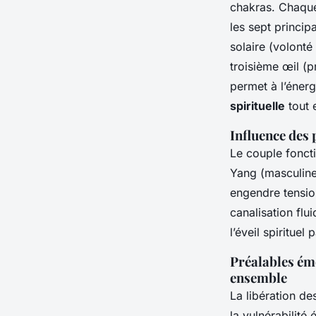
chakras. Chaque 
les sept princip
solaire (volont
troisième œil (p
permet à l’énergi
spirituelle
tout 
Influence des 
Le couple fonc
Yang (masculine)
engendre tensio
canalisation flu
l’éveil spirituel 
Préalables ém
ensemble
La libération de
la vulnérabilité