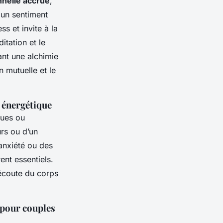
nelle accrue
,
 un sentiment
ss et invite à la
tation et le
ant une alchimie
 mutuelle et le
é énergétique
ques ou
rs ou d’un
anxiété ou des
ent essentiels.
l’écoute du corps
 pour couples