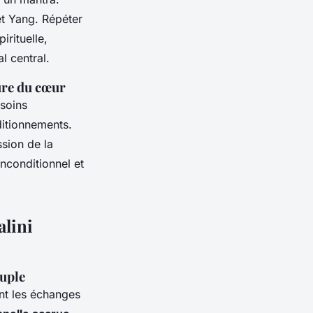
et Yang. Répéter
irituelle,
l central.
ture du cœur
 soins
ditionnements.
ssion de la
 inconditionnel et
alini
ouple
nt les échanges