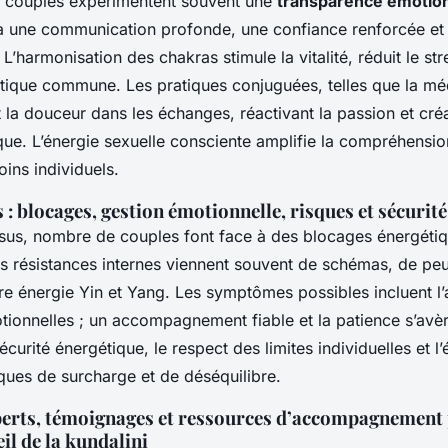
es couples expérimentent souvent une
transparence émotion
 à une communication profonde, une confiance renforcée et
L’harmonisation des chakras stimule la vitalité, réduit le stre
tique commune. Les pratiques conjuguées, telles que la médi
 la douceur dans les échanges, réactivant la passion et cré
ue. L’énergie sexuelle consciente amplifie la compréhension
ins individuels.
 : blocages, gestion émotionnelle, risques et sécurit
ssus, nombre de couples font face à des blocages énergéti
s résistances internes viennent souvent de schémas, de peu
re énergie Yin et Yang. Les symptômes possibles incluent l’
tionnelles ; un accompagnement fiable et la patience s’avèr
sécurité énergétique, le respect des limites individuelles et 
sques de surcharge et de déséquilibre.
perts, témoignages et ressources d’accompagnement
eil de la kundalini