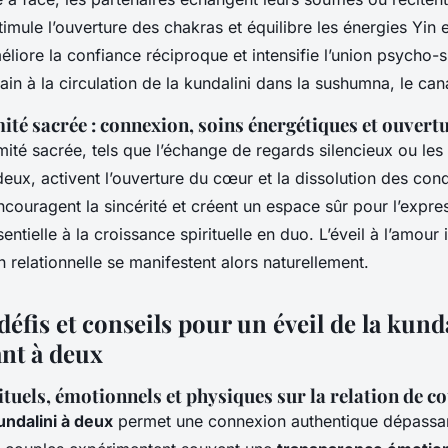
timule l’ouverture des chakras et équilibre les énergies Yin 
liore la confiance réciproque et intensifie l’union psycho-sp
rain à la circulation de la kundalini dans la sushumna, le cana
mité sacrée : connexion, soins énergétiques et ouver
timité sacrée, tels que l’échange de regards silencieux ou les
eux, activent l’ouverture du cœur et la dissolution des con
couragent la sincérité et créent un espace sûr pour l’expre
sentielle à la croissance spirituelle en duo. L’éveil à l’amour
n relationnelle se manifestent alors naturellement.
défis et conseils pour un éveil de la kund
nt à deux
ituels, émotionnels et physiques sur la relation de c
kundalini à deux
permet une connexion authentique dépassa