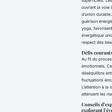
superficiels. L
ouvrant la voie
d’union durable. 
guérison énergé
yoga, favorisent
énergétique uniq
respect des beso
Défis courants
Au fil du proce
émotionnels. Ce
déséquilibre ent
fluctuations émo
L’attention à la 
atténuent les ri
Conseils d’ex
explorant l’év