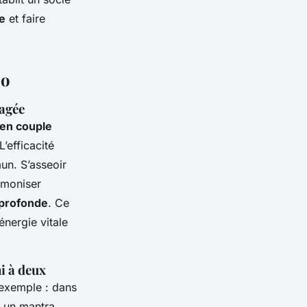
e
et faire
uo
tagée
 en couple
L’efficacité
un. S’asseoir
armoniser
 profonde
. Ce
énergie vitale
i à deux
exemple : dans
t un mantra.