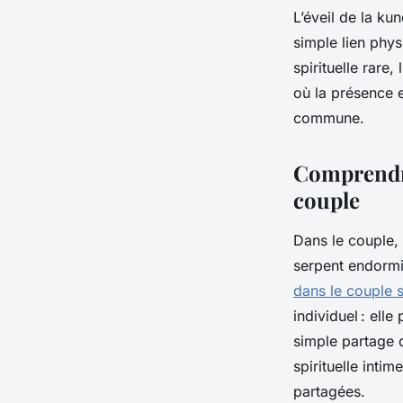
L’éveil de la ku
simple lien phy
spirituelle rare
où la présence e
commune.
Comprendre 
couple
Dans le couple, 
serpent endormi,
dans le couple s
individuel : ell
simple partage 
spirituelle intim
partagées.