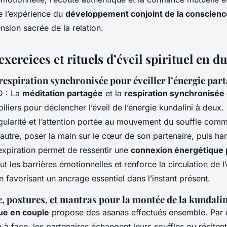
e l’expérience du
développement conjoint de la conscienc
sion sacrée de la relation.
exercices et rituels d’éveil spirituel en d
respiration synchronisée pour éveiller l’énergie par
D : La
méditation partagée
et la
respiration synchronisée
iliers pour déclencher l’éveil de l’énergie kundalini à deux. 
gularité et l’attention portée au mouvement du souffle comm
l’autre, poser la main sur le cœur de son partenaire, puis h
l’expiration permet de ressentir une
connexion énergétique
t les barrières émotionnelles et renforce la circulation de l’
n favorisant un ancrage essentiel dans l’instant présent.
, postures, et mantras pour la montée de la kundalin
ue en couple
propose des asanas effectués ensemble. Par 
 face, les partenaires échangent leurs souffles ou réciten