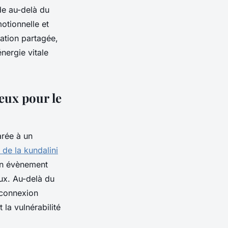
de au-delà du
otionnelle et
mation partagée,
nergie vitale
jeux pour le
arée à un
 de la kundalini
un évènement
eux. Au-delà du
 connexion
 la vulnérabilité