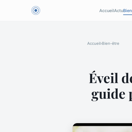
Accueil
Actu
Bien
Accueil
›
Bien-être
Éveil d
guide 