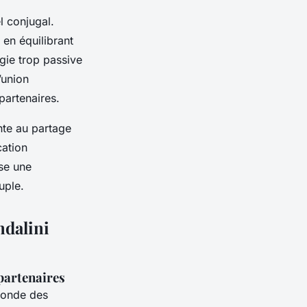
l conjugal.
 en équilibrant
gie trop passive
’union
partenaires.
nte au partage
cation
ise une
uple.
ndalini
partenaires
fonde des