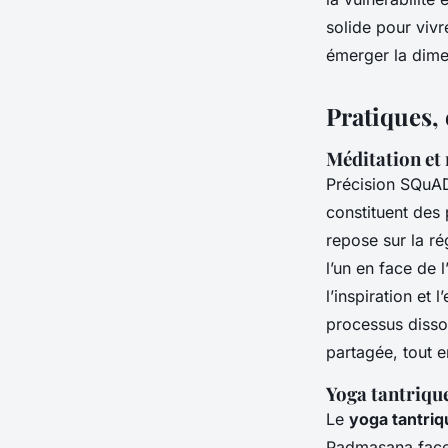
solide pour vivr
émerger la dimen
Pratiques, 
Méditation et 
Précision SQuA
constituent des p
repose sur la ré
l’un en face de 
l’inspiration et 
processus dissou
partagée, tout e
Yoga tantrique
Le
yoga tantriq
Padmasana face à