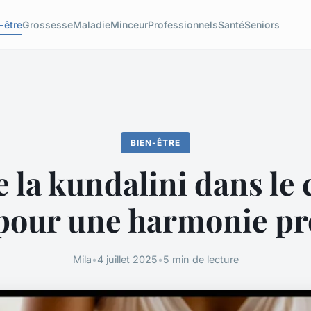
-être
Grossesse
Maladie
Minceur
Professionnels
Santé
Seniors
BIEN-ÊTRE
e la kundalini dans le 
pour une harmonie p
Mila
•
4 juillet 2025
•
5 min de lecture