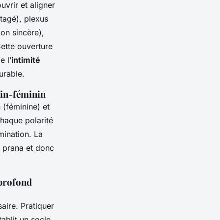
uvrir et aligner
rtagé), plexus
on sincère),
Cette ouverture
e l’
intimité
rable.
lin-féminin
 (féminine) et
chaque polarité
mination. La
u prana et donc
 profond
aire. Pratiquer
tablit un socle