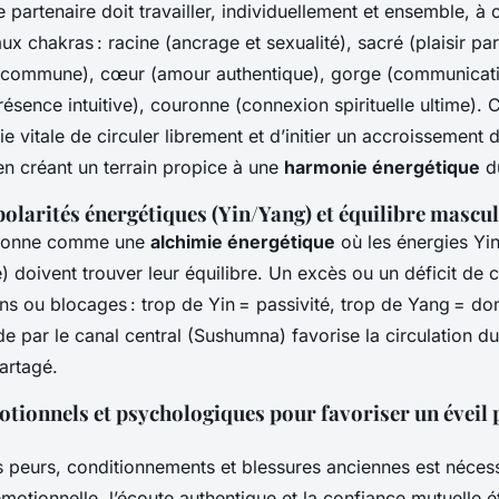
partenaire doit travailler, individuellement et ensemble, à o
aux chakras : racine (ancrage et sexualité), sacré (plaisir pa
é commune), cœur (amour authentique), gorge (communicati
résence intuitive), couronne (connexion spirituelle ultime). 
e vitale de circuler librement et d’initier un accroissement d
en créant un terrain propice à une
harmonie énergétique
du
polarités énergétiques (Yin/Yang) et équilibre mascu
tionne comme une
alchimie énergétique
où les énergies Yin
 doivent trouver leur équilibre. Un excès ou un déficit de 
ns ou blocages : trop de Yin = passivité, trop de Yang = do
ide par le canal central (Sushumna) favorise la circulation d
partagé.
otionnels et psychologiques pour favoriser un éveil
s peurs, conditionnements et blessures anciennes est nécess
 émotionnelle, l’écoute authentique et la confiance mutuelle é