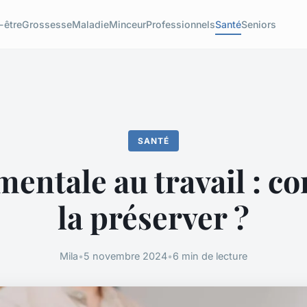
-être
Grossesse
Maladie
Minceur
Professionnels
Santé
Seniors
SANTÉ
mentale au travail : 
la préserver ?
Mila
•
5 novembre 2024
•
6 min de lecture