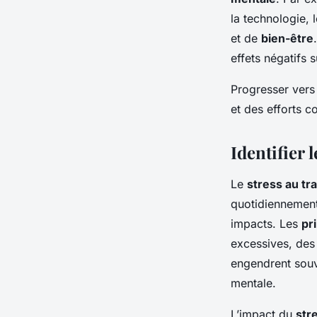
la technologie,
et de
bien-être
effets négatifs 
Progresser ver
et des efforts c
Identifier l
Le
stress au tra
quotidiennemen
impacts. Les
pr
excessives, des 
engendrent souv
mentale.
L’impact du
str