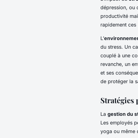
dépression, ou 
productivité mais
rapidement ces 
L’
environnement
du stress. Un ca
couplé à une com
revanche, un en
et ses conséquen
de protéger la 
Stratégies 
La
gestion du s
Les employés p
yoga ou même de