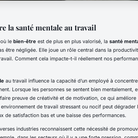
 la santé mentale au travail
où le
bien-être
est de plus en plus valorisé, la
santé ment
as être négligée. Elle joue un rôle central dans la productivit
 travail. Comment cela impacte-t-il réellement nos performa
le
au travail influence la capacité d’un employé à concentrer
ment. Lorsque les personnes se sentent bien mentalement, el
faire preuve de créativité et de motivation, ce qui améliore 
 environnement de travail stressant ou nocif peut dégrader l
ux de satisfaction bas et une baisse des performances.
iverses industries reconnaissent cette nécessité de promouv
xemple, dans les secteurs où il y a une forte pression, comm