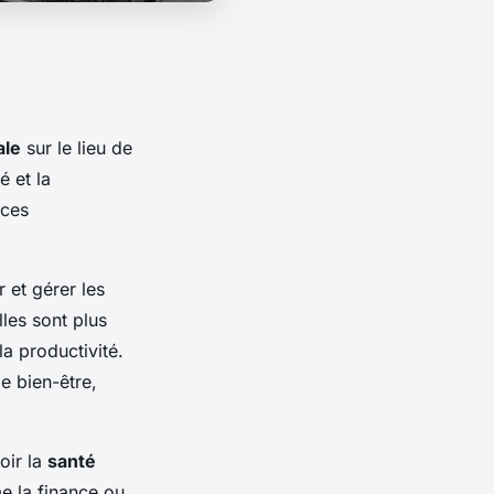
ale
sur le lieu de
é et la
nces
 et gérer les
les sont plus
la productivité.
e bien-être,
oir la
santé
e la finance ou