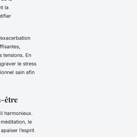
t la
tifier
l’exacerbation
fisantes,
s tensions. En
graver le stress
onnel sain afin
n-être
il harmonieux.
 méditation, le
paiser l’esprit