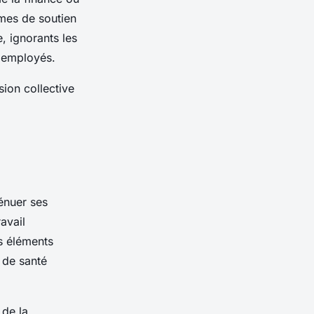
mes de soutien
, ignorants les
s employés.
ion collective
ténuer ses
avail
s éléments
 de santé
 de la