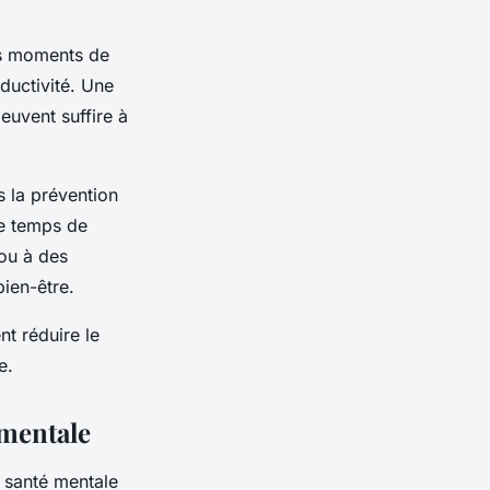
Ces moments de
ductivité. Une
uvent suffire à
 la prévention
le temps de
 ou à des
bien-être.
t réduire le
e.
 mentale
a santé mentale